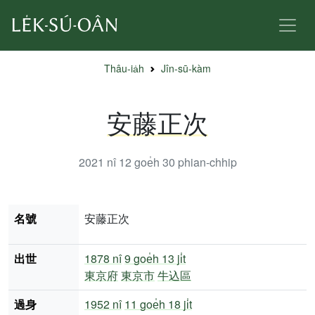
Thâu-ia̍h
Jîn-sū-kàm
安藤正次
2021 nî 12 goe̍h 30
phian-chhip
名號
安藤正次
出世
1878 nî
9 goe̍h 13 ji̍t
東京府
東京市
牛込區
過身
1952 nî
11 goe̍h 18 ji̍t