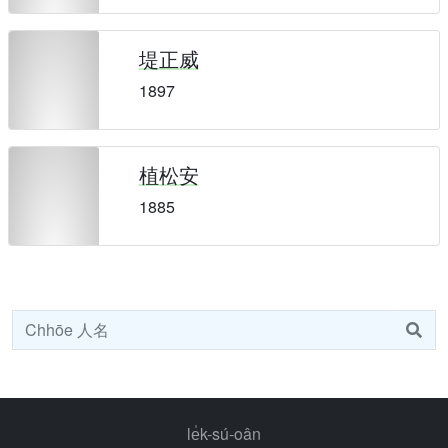
堤正威
1897
植松安
1885
le̍k-sú-oân