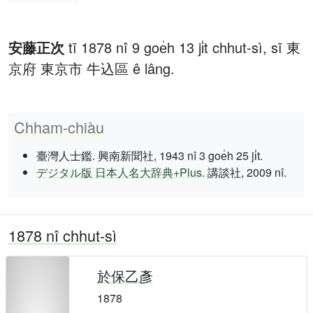
安藤正次
tī 1878 nî 9 goe̍h 13 ji̍t chhut-sì, sī 東
京府 東京市 牛込區 ê lâng.
Chham-chiàu
臺灣人士鑑. 興南新聞社, 1943 nî 3 goe̍h 25 ji̍t.
デジタル版 日本人名大辞典+Plus
. 講談社, 2009 nî.
1878 nî chhut-sì
於保乙彥
1878