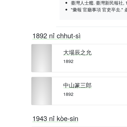
臺灣人士艦. 臺灣新民報社, 1937 nî
"彙報 官廳事項 官吏卒去."
1892 nî chhut-sì
大場辰之允
1892
中山篆三郎
1892
1943 nî kòe-sin