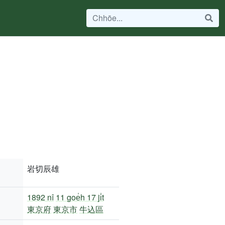
岩切辰雄
1892 nî
11 goe̍h 17 ji̍t
東京府
東京市
牛込區