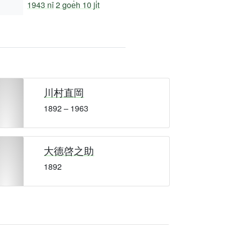
1943 nî
2 goe̍h 10 ji̍t
川村直岡
1892 – 1963
大德啓之助
1892