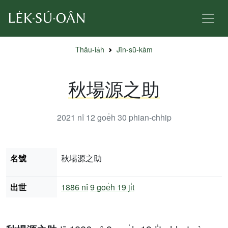
Thâu-ia̍h
Jîn-sū-kàm
秋場源之助
2021 nî 12 goe̍h 30
phian-chhip
名號
秋場源之助
出世
1886 nî
9 goe̍h 19 ji̍t