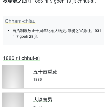
秋場源之助
tī 1886 nî 9 goe̍h 19 ji̍t chhut-sì.
Chham-chiàu
自治制度改正十周年紀念人物史. 勤勞と富源社, 1931
nî 7 goe̍h 28 ji̍t.
1886 nî chhut-sì
五十嵐重藏
1886
大塚義男
1886