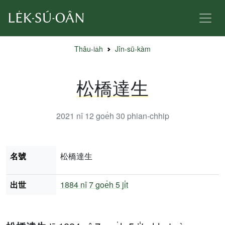
Thâu-ia̍h
Jîn-sū-kàm
松橋達生
2021 nî 12 goe̍h 30
phian-chhip
名號
松橋達生
出世
1884 nî
7 goe̍h 5 ji̍t