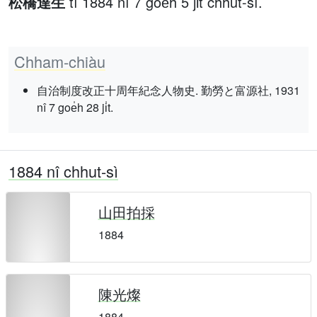
松橋達生
tī 1884 nî 7 goe̍h 5 ji̍t chhut-sì.
Chham-chiàu
自治制度改正十周年紀念人物史. 勤勞と富源社, 1931
nî 7 goe̍h 28 ji̍t.
1884 nî chhut-sì
山田拍採
1884
陳光燦
1884