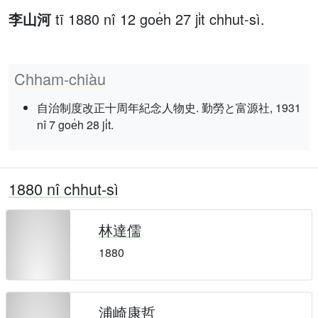
李山河
tī 1880 nî 12 goe̍h 27 ji̍t chhut-sì.
Chham-chiàu
自治制度改正十周年紀念人物史. 勤勞と富源社, 1931
nî 7 goe̍h 28 ji̍t.
1880 nî chhut-sì
林達儒
1880
浦崎康哲