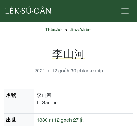
Thâu-ia̍h
Jîn-sū-kàm
李山河
2021 nî 12 goe̍h 30
phian-chhip
名號
李山河
Lí San-hô
出世
1880 nî
12 goe̍h 27 ji̍t