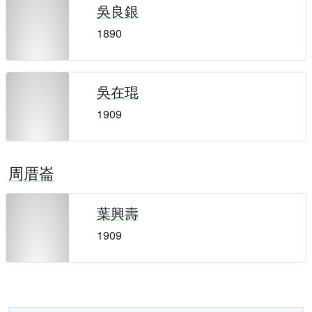
吳良銀
1890
吳在琨
1909
周厝崙
葉興壽
1909