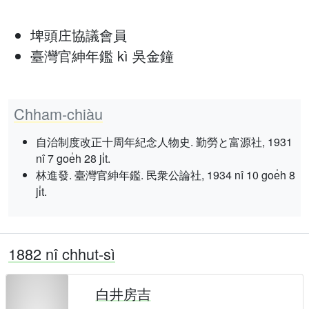
埤頭庄協議會員
臺灣官紳年鑑 kì 吳金鐘
Chham-chiàu
自治制度改正十周年紀念人物史. 勤勞と富源社, 1931
nî 7 goe̍h 28 ji̍t.
林進發. 臺灣官紳年鑑. 民衆公論社, 1934 nî 10 goe̍h 8
ji̍t.
1882 nî chhut-sì
白井房吉