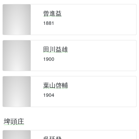
曾進益
1881
田川益雄
1900
葉山啓輔
1904
埤頭庄
吳廷發