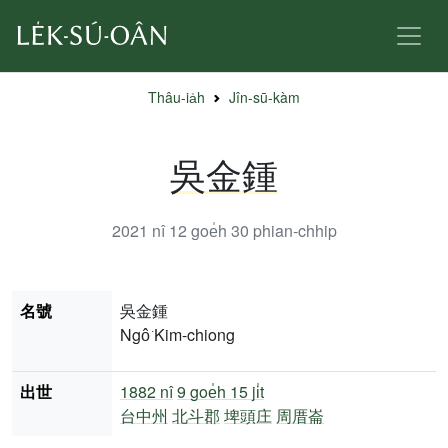
Thâu-ia̍h
Jîn-sū-kàm
吳金鍾
2021 nî 12 goe̍h 30
phian-chhip
名號
吳金鍾
Ngô͘ Kim-chiong
出世
1882 nî
9 goe̍h 15 ji̍t
台中州
北斗郡
埤頭庄
周厝崙