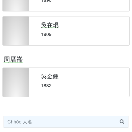
吳在琨
1909
周厝崙
吳金鍾
1882