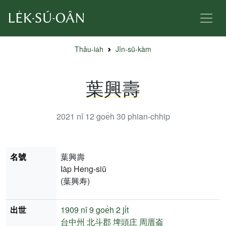
Thâu-ia̍h
Jîn-sū-kàm
葉興壽
2021 nî 12 goe̍h 30
phian-chhip
名號
葉興壽
Ia̍p Heng-siū
(葉興寿)
出世
1909 nî
9 goe̍h 2 ji̍t
台中州
北斗郡
埤頭庄
周厝崙