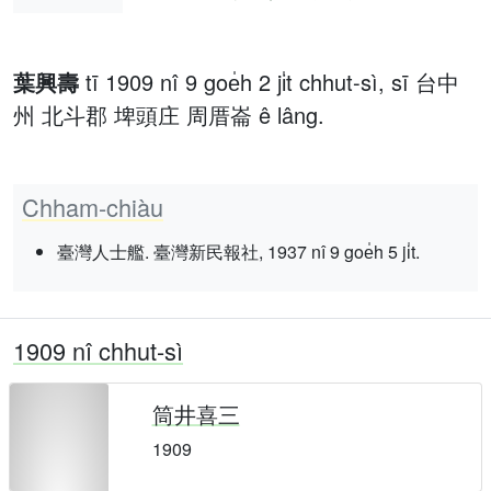
葉興壽
tī 1909 nî 9 goe̍h 2 ji̍t chhut-sì, sī 台中
州 北斗郡 埤頭庄 周厝崙 ê lâng.
Chham-chiàu
臺灣人士艦. 臺灣新民報社, 1937 nî 9 goe̍h 5 ji̍t.
1909 nî chhut-sì
筒井喜三
1909