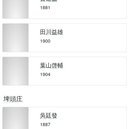
1881
田川益雄
1900
葉山啓輔
1904
埤頭庄
吳廷發
1887