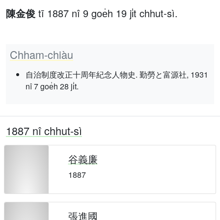
陳金俊
tī 1887 nî 9 goe̍h 19 ji̍t chhut-sì.
Chham-chiàu
自治制度改正十周年紀念人物史. 勤勞と富源社, 1931
nî 7 goe̍h 28 ji̍t.
1887 nî chhut-sì
谷義廉
1887
張進國