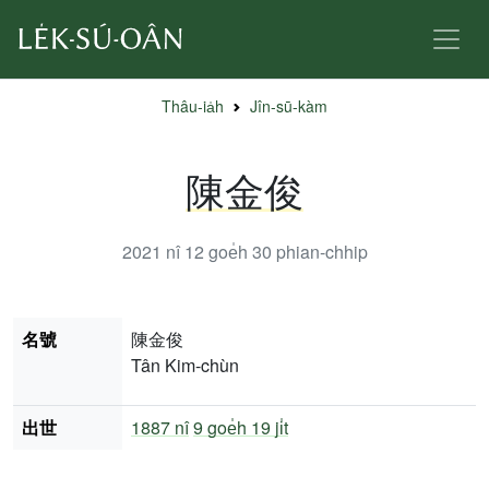
Thâu-ia̍h
Jîn-sū-kàm
陳金俊
2021 nî 12 goe̍h 30
phian-chhip
名號
陳金俊
Tân Kim-chùn
出世
1887 nî
9 goe̍h 19 ji̍t