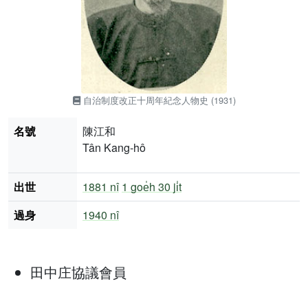
自治制度改正十周年紀念人物史 (1931)
名號
陳江和
Tân Kang-hô
出世
1881 nî
1 goe̍h 30 ji̍t
過身
1940 nî
田中庄協議會員