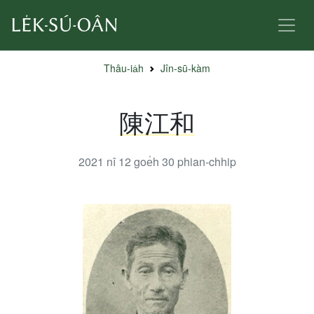
Thâu-ia̍h
Jîn-sū-kàm
陳江和
2021 nî 12 goe̍h 30
phian-chhip