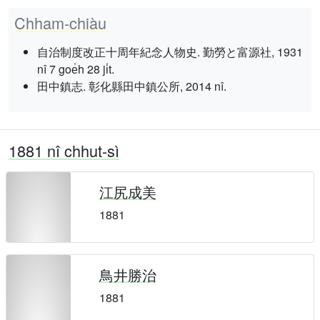
Chham-chiàu
自治制度改正十周年紀念人物史. 勤勞と富源社, 1931
nî 7 goe̍h 28 ji̍t.
田中鎮志. 彰化縣田中鎮公所, 2014 nî.
1881 nî chhut-sì
江尻成美
1881
鳥井勝治
1881