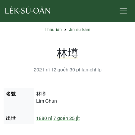
Thâu-ia̍h
Jîn-sū-kàm
林壿
2021 nî 12 goe̍h 30
phian-chhip
名號
林壿
Lîm Chun
出世
1880 nî
7 goe̍h 25 ji̍t