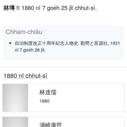
林壿
tī 1880 nî 7 goe̍h 25 ji̍t chhut-sì.
Chham-chiàu
自治制度改正十周年紀念人物史. 勤勞と富源社, 1931
nî 7 goe̍h 28 ji̍t.
1880 nî chhut-sì
林達儒
1880
浦崎康哲