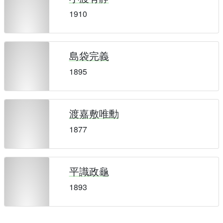
1910
島袋完義
1895
渡嘉敷唯勳
1877
平識政龜
1893