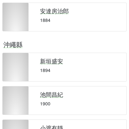
安達房治郎
1884
沖繩縣
新垣盛安
1894
池間昌紀
1900
小渡有靜