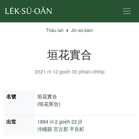
Thâu-ia̍h
Jîn-sū-kàm
垣花實合
2021 nî 12 goe̍h 30
phian-chhip
名號
垣花實合
(垣花実合)
出世
1884 nî
2 goe̍h 22 ji̍t
沖繩縣
宮古郡
平良町