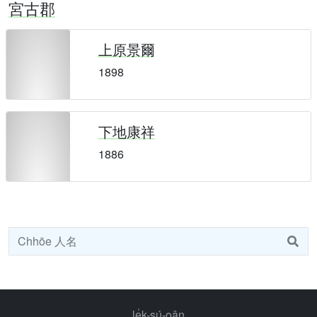
宮古郡
上原景爾
1898
下地康祥
1886
le̍k-sú-oân