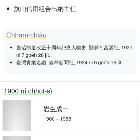
旗山信用組合出納主任
Chham-chiàu
自治制度改正十周年紀念人物史. 勤勞と富源社, 1931
nî 7 goe̍h 28 ji̍t.
臺灣實業名鑑. 臺灣新聞社, 1934 nî 9 goe̍h 15 ji̍t.
1900 nî chhut-sì
岩生成一
1900 – 1988