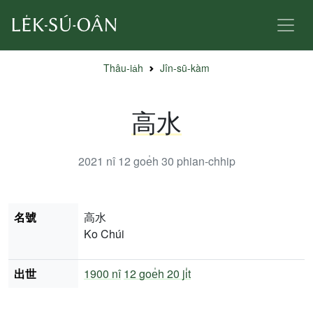
Thâu-ia̍h
Jîn-sū-kàm
高水
2021 nî 12 goe̍h 30
phian-chhip
名號
高水
Ko Chúi
出世
1900 nî
12 goe̍h 20 ji̍t