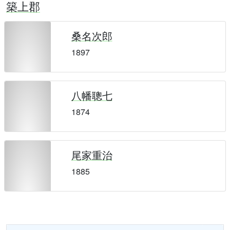
築上郡
桑名次郎
1897
八幡聰七
1874
尾家重治
1885