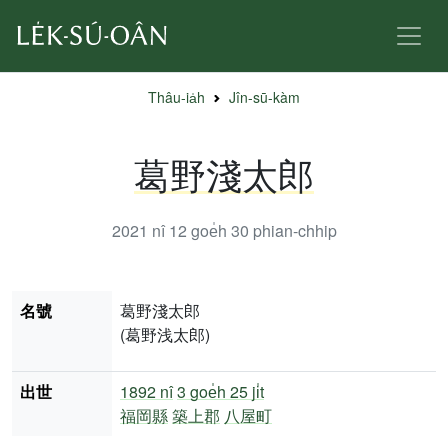
Thâu-ia̍h
Jîn-sū-kàm
葛野淺太郎
2021 nî 12 goe̍h 30
phian-chhip
名號
葛野淺太郎
(葛野浅太郎)
出世
1892 nî
3 goe̍h 25 ji̍t
福岡縣
築上郡
八屋町