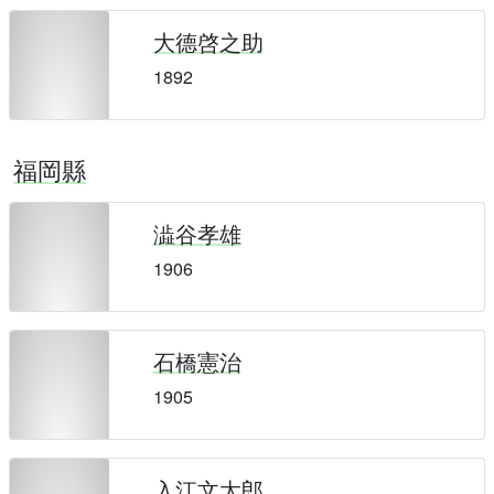
大德啓之助
1892
福岡縣
澁谷孝雄
1906
石橋憲治
1905
入江文太郎