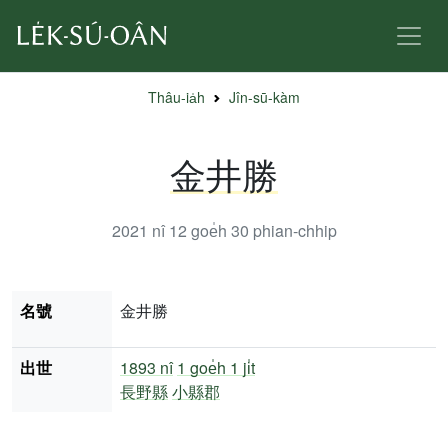
Thâu-ia̍h
Jîn-sū-kàm
金井勝
2021 nî 12 goe̍h 30
phian-chhip
名號
金井勝
出世
1893 nî
1 goe̍h 1 ji̍t
長野縣
小縣郡