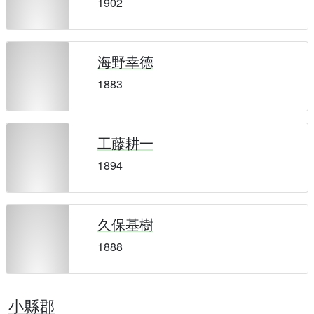
1902
海野幸德
1883
工藤耕一
1894
久保基樹
1888
小縣郡