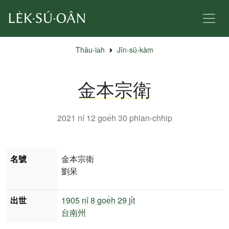
Thâu-ia̍h
Jîn-sū-kàm
金本宗衛
2021 nî 12 goe̍h 30
phian-chhip
名號
金本宗衛
劉呆
出世
1905 nî
8 goe̍h 29 ji̍t
台南州