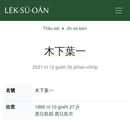
Thâu-ia̍h
Jîn-sū-kàm
木下葉一
2021 nî 12 goe̍h 30
phian-chhip
名號
木下葉一
出世
1885 nî
10 goe̍h 27 ji̍t
鹿兒島縣
鹿兒島市