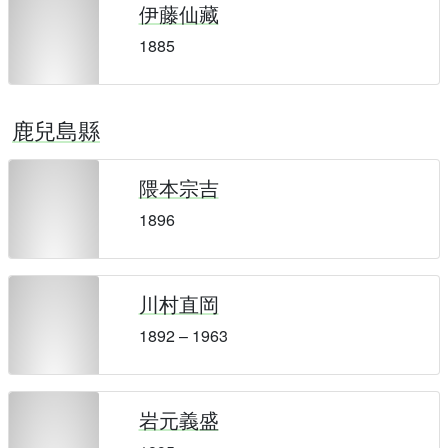
伊藤仙藏
1885
鹿兒島縣
隈本宗吉
1896
川村直岡
1892 – 1963
岩元義盛