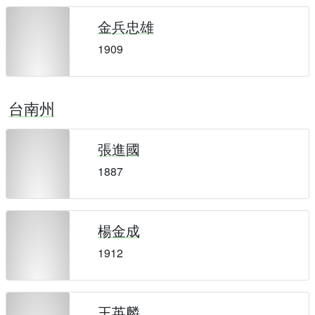
金兵忠雄
1909
台南州
張進國
1887
楊金成
1912
王英麟