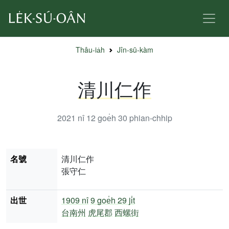
Thâu-ia̍h
Jîn-sū-kàm
清川仁作
2021 nî 12 goe̍h 30
phian-chhip
名號
清川仁作
張守仁
出世
1909 nî
9 goe̍h 29 ji̍t
台南州
虎尾郡
西螺街