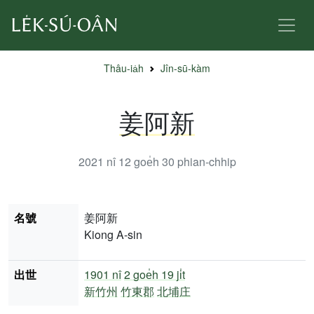
Thâu-ia̍h
Jîn-sū-kàm
姜阿新
2021 nî 12 goe̍h 30
phian-chhip
名號
姜阿新
Kiong A-sin
出世
1901 nî
2 goe̍h 19 ji̍t
新竹州
竹東郡
北埔庄