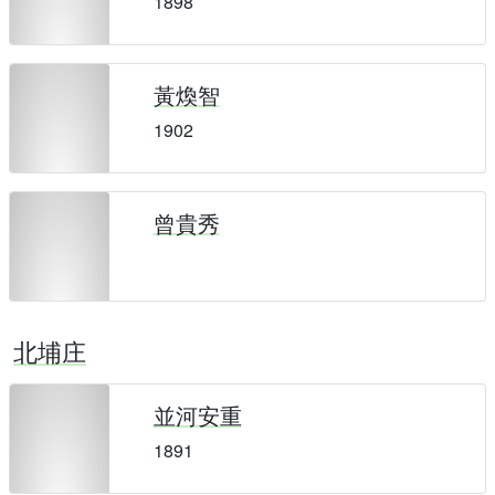
1898
黃煥智
1902
曾貴秀
北埔庄
並河安重
1891