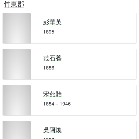
竹東郡
彭華英
1895
范石養
1886
宋燕貽
1884 – 1946
吳阿煥