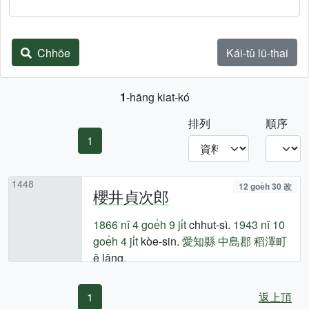
Chhōe
Kái-tû lū-thai
1
-hāng kiat-kó
排列
順序
1
1448
12 goe̍h 30 改
櫻井貞次郎
1866 nî
4 goe̍h 9 ji̍t
chhut-sì.
1943 nî
10
goe̍h 4 ji̍t
kòe-sin.
愛知縣
中島郡
稻澤町
ê lâng.
1
返上頂