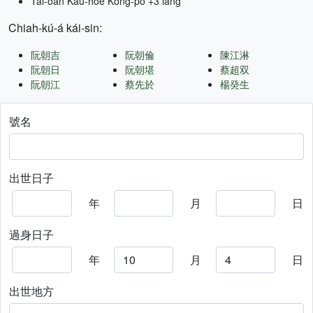
Tâi-oân Kàu-hōe Kong-pò +3 lâng
Chiah-kú-á kái-sin:
阮朝吉
阮朝倫
陳江淋
阮朝日
阮朝堪
蔡超双
阮朝江
蔡先於
楊癸生
號名
出世日子
年
月
日
過身日子
年
月
日
出世地方