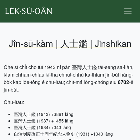
Jîn-sū-kàm | 人士鑑 | Jinshikan
Che sī chi̍t cho͘ tùi 1943 nî pán 臺灣人士鑑 tāi-seng sa-lia̍h,
kiam chham-chiàu kî-tha chhut-chhù ka-thiam jîn-bu̍t hāng-
bo̍k kap lōe-iông ê chu-liāu; chit-má lóng-chóng siu
6702
-ê
jîn-bu̍t.
Chu-liāu:
臺灣人士鑑 (1943) +3861 lâng
臺灣人士鑑 (1937) +1455 lâng
臺灣人士鑑 (1934) +343 lâng
自治制度改正十周年紀念人物史 (1931) +1040 lâng