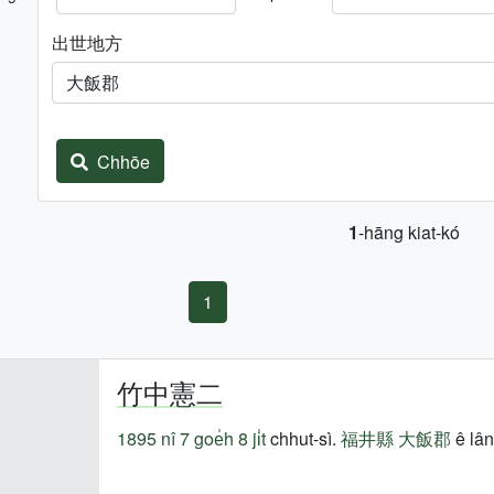
出世地方
Chhōe
1
-hāng kiat-kó
1
竹中憲二
1895 nî
7 goe̍h 8 ji̍t
chhut-sì.
福井縣
大飯郡
ê lân