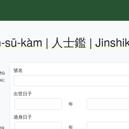
n-sū-kàm | 人士鑑 | Jinshi
號名
hhù
āu;
出世日子
年
過身日子
年
ng