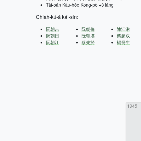
Tâi-oân Kàu-hōe Kong-pò +3 lâng
Chiah-kú-á kái-sin:
阮朝吉
阮朝倫
陳江淋
阮朝日
阮朝堪
蔡超双
阮朝江
蔡先於
楊癸生
1945