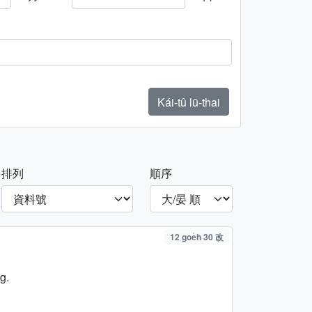
Kái-tû lū-thai
排列
順序
12 goe̍h 30 改
g.