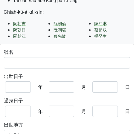
Tâi-oân Kàu-hōe Kong-pò +3 lâng
Chiah-kú-á kái-sin:
阮朝吉
阮朝倫
陳江淋
阮朝日
阮朝堪
蔡超双
阮朝江
蔡先於
楊癸生
號名
出世日子
年
月
日
過身日子
年
月
日
出世地方