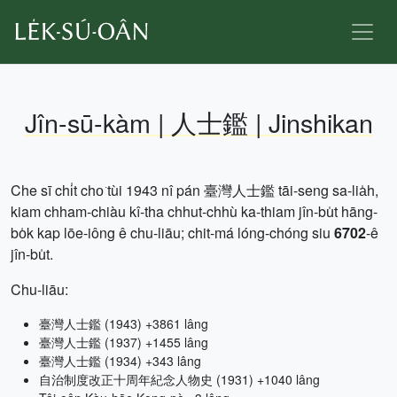
Jîn-sū-kàm | 人士鑑 | Jinshikan
Che sī chi̍t cho͘ tùi 1943 nî pán 臺灣人士鑑 tāi-seng sa-lia̍h,
kiam chham-chiàu kî-tha chhut-chhù ka-thiam jîn-bu̍t hāng-
bo̍k kap lōe-iông ê chu-liāu; chit-má lóng-chóng siu
6702
-ê
jîn-bu̍t.
Chu-liāu:
臺灣人士鑑 (1943) +3861 lâng
臺灣人士鑑 (1937) +1455 lâng
臺灣人士鑑 (1934) +343 lâng
自治制度改正十周年紀念人物史 (1931) +1040 lâng