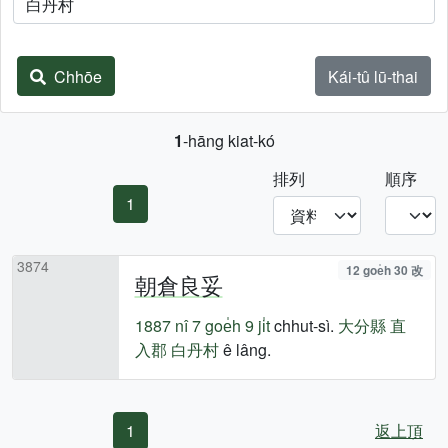
Chhōe
Kái-tû lū-thai
1
-hāng kiat-kó
排列
順序
1
3874
12 goe̍h 30 改
朝倉良妥
1887 nî
7 goe̍h 9 ji̍t
chhut-sì.
大分縣
直
入郡
白丹村
ê lâng.
1
返上頂