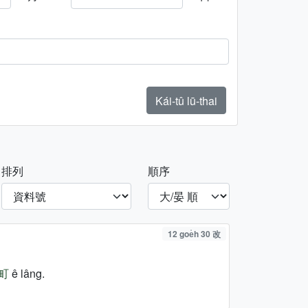
Kái-tû lū-thai
排列
順序
12 goe̍h 30 改
町
ê lâng.