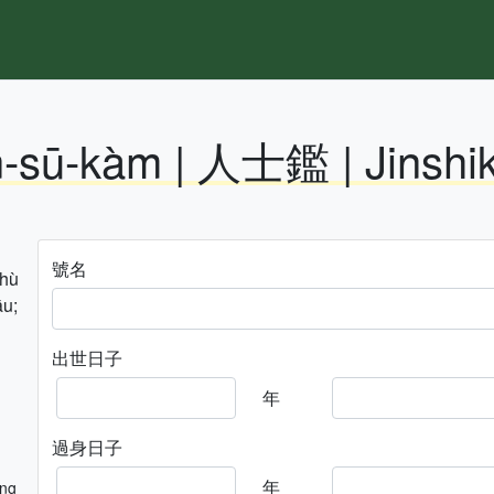
n-sū-kàm | 人士鑑 | Jinshi
號名
hhù
āu;
出世日子
年
過身日子
年
ng