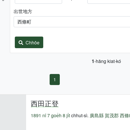
出世地方
Chhōe
1
-hāng kiat-kó
1
西田正登
1891 nî
7 goe̍h 8 ji̍t
chhut-sì.
廣島縣
賀茂郡
西條