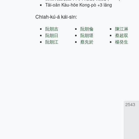
Tâi-oân Kàu-hōe Kong-pò +3 lâng
Chiah-kú-á kái-sin:
阮朝吉
阮朝倫
陳江淋
阮朝日
阮朝堪
蔡超双
阮朝江
蔡先於
楊癸生
2543