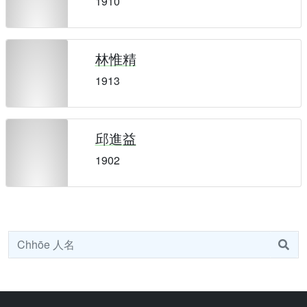
1910
林惟精
1913
邱進益
1902