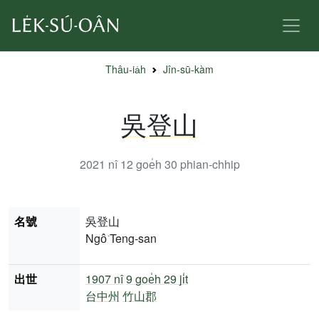
Thâu-ia̍h
Jîn-sū-kàm
吳登山
2021 nî 12 goe̍h 30
phian-chhip
名號
吳登山
Ngô͘ Teng-san
出世
1907 nî
9 goe̍h 29 ji̍t
台中州
竹山郡