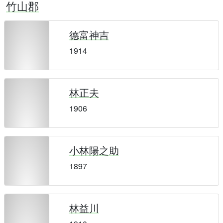
竹山郡
德富神吉
1914
林正夫
1906
小林陽之助
1897
林益川