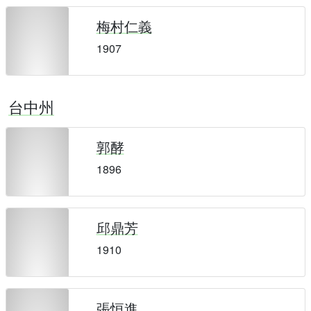
梅村仁義
1907
台中州
郭酵
1896
邱鼎芳
1910
張恒進