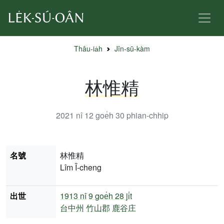
Thâu-ia̍h
Jîn-sū-kàm
林惟精
2021 nî 12 goe̍h 30
phian-chhip
名號
林惟精
Lîm Î-cheng
出世
1913 nî
9 goe̍h 28 ji̍t
台中州
竹山郡
鹿谷庄