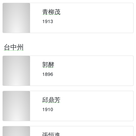
青柳茂
1913
台中州
郭酵
1896
邱鼎芳
1910
張恒進