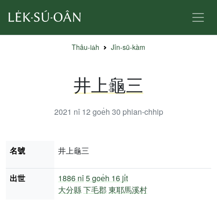
Thâu-ia̍h
Jîn-sū-kàm
井上龜三
2021 nî 12 goe̍h 30
phian-chhip
名號
井上龜三
出世
1886 nî
5 goe̍h 16 ji̍t
大分縣
下毛郡
東耶馬溪村