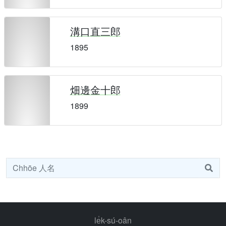
溝口直三郎
1895
畑邊金十郎
1899
le̍k-sú-oân