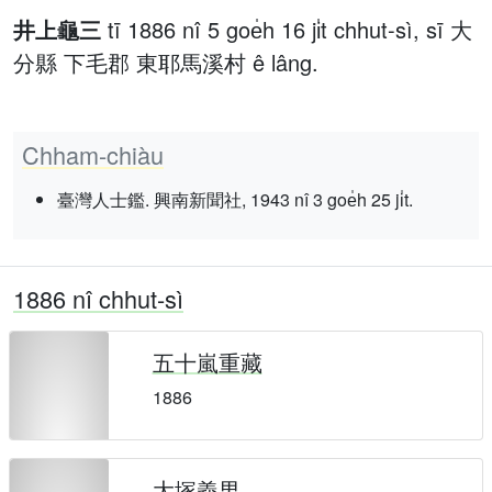
井上龜三
tī 1886 nî 5 goe̍h 16 ji̍t chhut-sì, sī 大
分縣 下毛郡 東耶馬溪村 ê lâng.
Chham-chiàu
臺灣人士鑑. 興南新聞社, 1943 nî 3 goe̍h 25 ji̍t.
1886 nî chhut-sì
五十嵐重藏
1886
大塚義男