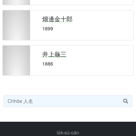
畑邊金十郎
1899
井上龜三
1886
le̍k-sú-oân