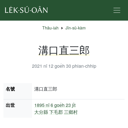
Thâu-ia̍h
Jîn-sū-kàm
溝口直三郎
2021 nî 12 goe̍h 30
phian-chhip
名號
溝口直三郎
出世
1895 nî
6 goe̍h 23 ji̍t
大分縣
下毛郡
三鄉村