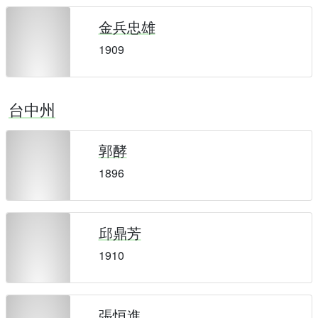
金兵忠雄
1909
台中州
郭酵
1896
邱鼎芳
1910
張恒進