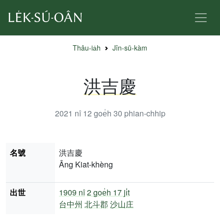
Thâu-ia̍h
Jîn-sū-kàm
洪吉慶
2021 nî 12 goe̍h 30
phian-chhip
名號
洪吉慶
Âng Kiat-khèng
出世
1909 nî
2 goe̍h 17 ji̍t
台中州
北斗郡
沙山庄