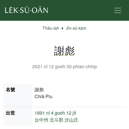
Thâu-ia̍h
Jîn-sū-kàm
謝彪
2021 nî 12 goe̍h 30
phian-chhip
名號
謝彪
Chiā Piu
出世
1891 nî
4 goe̍h 12 ji̍t
台中州
北斗郡
沙山庄