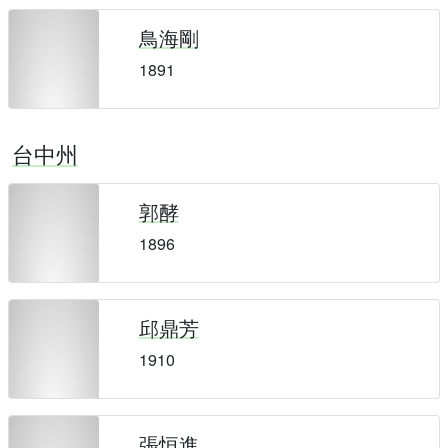
鳥海剛
1891
台中州
郭酵
1896
邱鼎芳
1910
張恒進