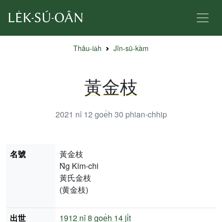
Thâu-ia̍h
Jîn-sū-kàm
黃金枝
2021 nî 12 goe̍h 30
phian-chhip
名號
黃金枝
N̂g Kim-chi
黃氏金枝
(黄金枝)
出世
1912 nî
8 goe̍h 14 ji̍t