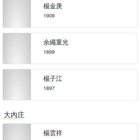
楊金庚
1909
余繩重光
1899
楊子江
1897
大內庄
楊雲祥