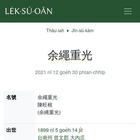
Thâu-ia̍h
Jîn-sū-kàm
余繩重光
2021 nî 12 goe̍h 30
phian-chhip
名號
余繩重光
陳旺根
(余縄重光)
出世
1899 nî
5 goe̍h 14 ji̍t
台南州
曾文郡
大內庄