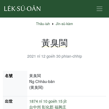
Thâu-ia̍h
Jîn-sū-kàm
黃臭閩
2021 nî 12 goe̍h 30
phian-chhip
名號
黃臭閩
N̂g Chhàu-bân
(黄臭閩)
出世
1874 nî
10 goe̍h 15 ji̍t
台中州
彰化郡
福興庄