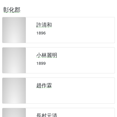
彰化郡
許清和
1896
小林麗明
1899
趙作霖
長村元清