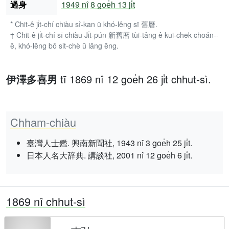
過身
1949 nî
8 goe̍h 13 ji̍t
* Chit-ê ji̍t-chí chiàu sî-kan ū khó-lêng sī 舊曆.
† Chit-ê ji̍t-chí sī chiàu Ji̍t-pún 新舊曆 tùi-tâng ê kui-chek choán--
ê, khó-lêng bô sit-chè ū lâng ēng.
伊澤多喜男
tī 1869 nî 12 goe̍h 26 ji̍t chhut-sì.
Chham-chiàu
臺灣人士鑑. 興南新聞社, 1943 nî 3 goe̍h 25 ji̍t.
日本人名大辞典. 講談社, 2001 nî 12 goe̍h 6 ji̍t.
1869 nî chhut-sì