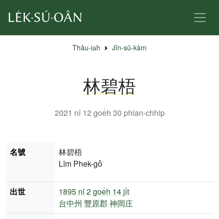
Thâu-ia̍h
Jîn-sū-kàm
林碧梧
2021 nî 12 goe̍h 30
phian-chhip
名號
林碧梧
Lîm Phek-gô͘
出世
1895 nî
2 goe̍h 14 ji̍t
台中州
豐原郡
神岡庄