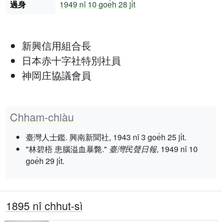
過身
1949 nî
10 goe̍h 28 ji̍t
新興信用組合長
日本赤十字社特別社員
神岡庄協議會員
Chham-chiàu
臺灣人士鑑. 興南新聞社, 1943 nî 3 goe̍h 25 ji̍t.
"林碧梧 患腦溢血暴斃."
臺灣民聲日報
, 1949 nî 10
goe̍h 29 ji̍t.
1895 nî chhut-sì