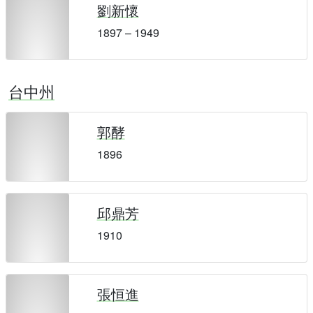
劉新懷
1897 – 1949
台中州
郭酵
1896
邱鼎芳
1910
張恒進