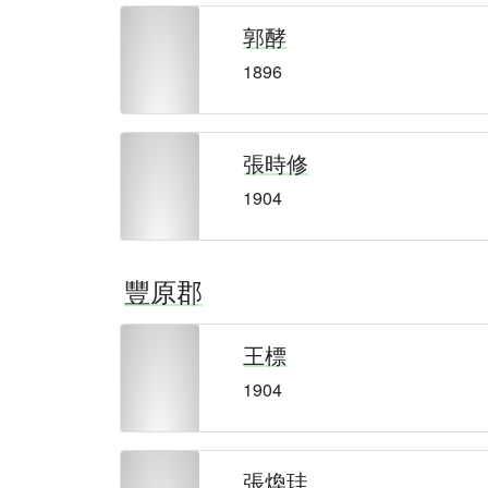
郭酵
1896
張時修
1904
豐原郡
王標
1904
張煥珪