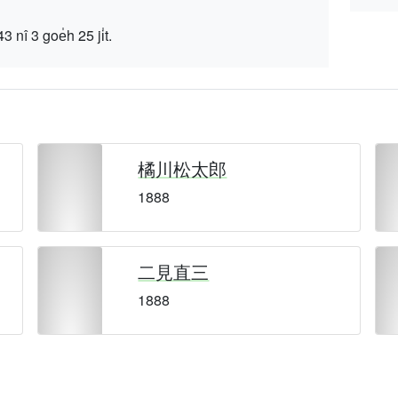
 goe̍h 25 ji̍t.
橘川松太郎
1888
二見直三
1888