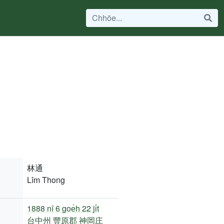
林通
Lîm Thong
1888 nî
6 goe̍h 22 ji̍t
台中州
豐原郡
神岡庄