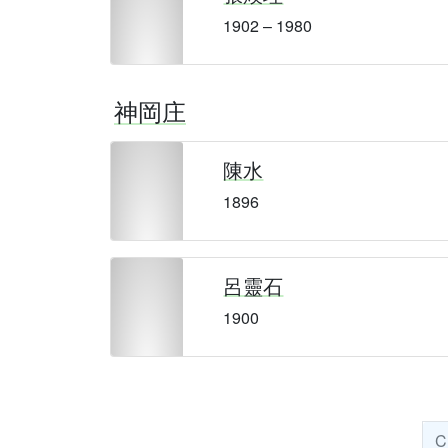
1902 – 1980
神岡庄
陳水
1896
呂靈石
1900