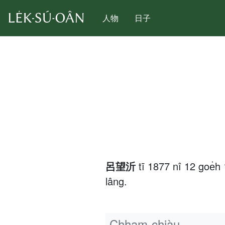
人物
日子
呂望沂
tī 1877 nî 12 goe
lâng.
Chham-chiàu