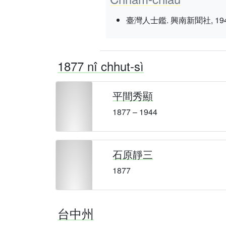
臺灣人士鑑. 興南新聞社, 1943 nî 3
1877 nî chhut-sì
平間秀顯
1877 – 1944
石原靜三
1877
台中州