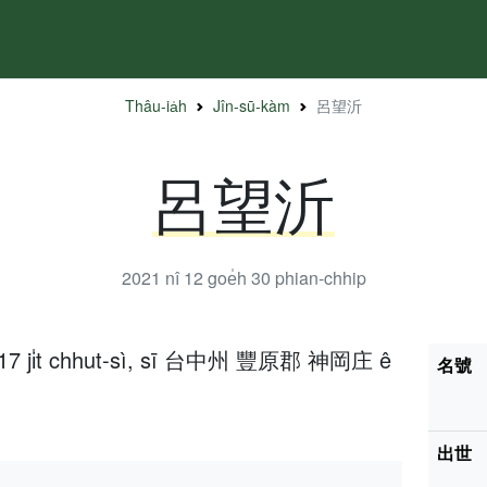
Thâu-ia̍h
Jîn-sū-kàm
呂望沂
呂望沂
2021 nî 12 goe̍h 30
phian-chhip
̍h 17 ji̍t chhut-sì, sī 台中州 豐原郡 神岡庄 ê
名號
出世