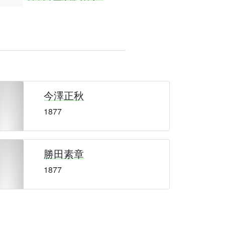
今澤正秋
1877
勝田素章
1877