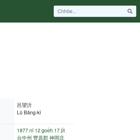
呂望沂
Lū Bāng-kî
1877 nî
12 goe̍h 17 ji̍t
台中州
豐原郡
神岡庄