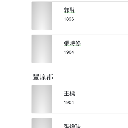
郭酵
1896
張時修
1904
豐原郡
王標
1904
張煥珪