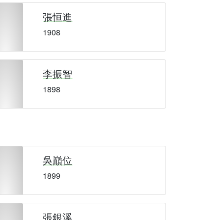
張恒進
1908
李振智
1898
吳巔位
1899
張銀溪