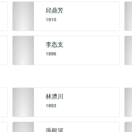
邱鼎芳
1910
李怣支
1896
林濟川
1893
張銀河