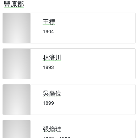
豐原郡
王標
1904
林濟川
1893
吳巔位
1899
張煥珪