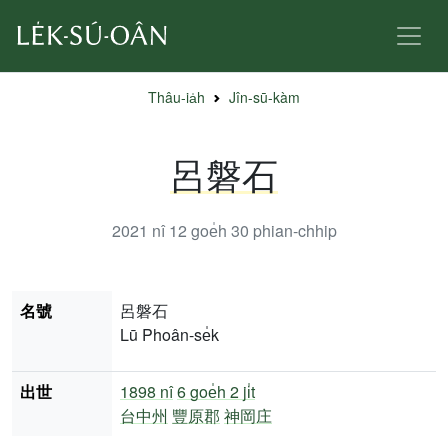
Thâu-ia̍h
Jîn-sū-kàm
呂磐石
2021 nî 12 goe̍h 30
phian-chhip
名號
呂磐石
Lū Phoân-se̍k
出世
1898 nî
6 goe̍h 2 ji̍t
台中州
豐原郡
神岡庄