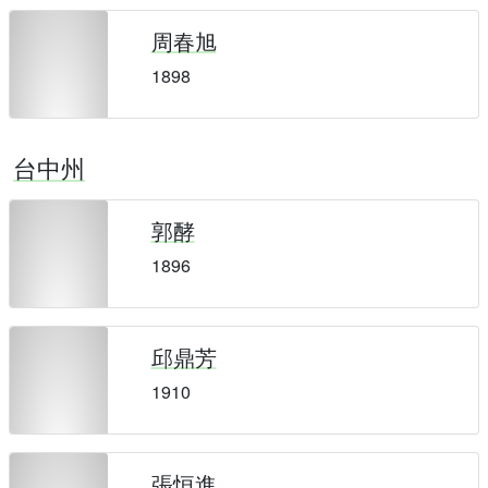
周春旭
1898
台中州
郭酵
1896
邱鼎芳
1910
張恒進