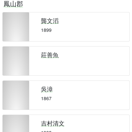
鳳山郡
龔文滔
1899
莊善魚
吳漳
1867
吉村清文