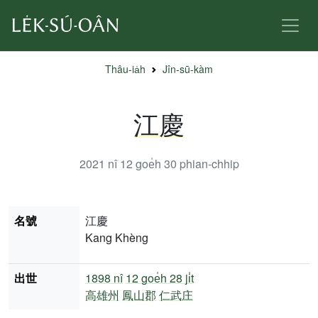
Thâu-ia̍h
Jîn-sū-kàm
江慶
2021 nî 12 goe̍h 30
phian-chhip
名號
江慶
Kang Khèng
出世
1898 nî
12 goe̍h 28 ji̍t
高雄州
鳳山郡
仁武庄