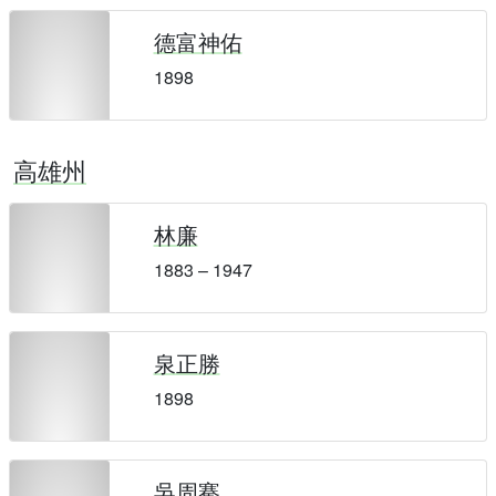
德富神佑
1898
高雄州
林廉
1883 – 1947
泉正勝
1898
吳周騫