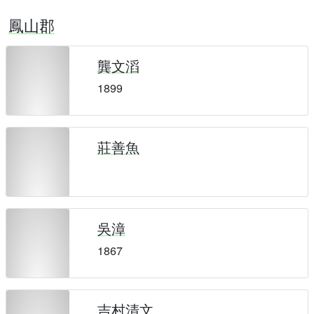
鳳山郡
龔文滔
1899
莊善魚
吳漳
1867
吉村清文