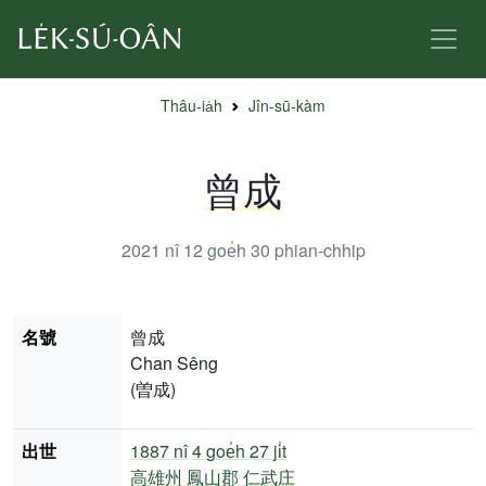
Thâu-ia̍h
Jîn-sū-kàm
曾成
2021 nî 12 goe̍h 30
phian-chhip
名號
曾成
Chan Sêng
(曽成)
出世
1887 nî
4 goe̍h 27 ji̍t
高雄州
鳳山郡
仁武庄