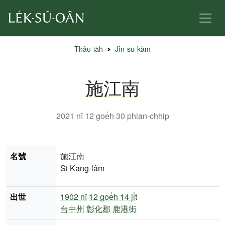
Thâu-ia̍h
Jîn-sū-kàm
施江南
2021 nî 12 goe̍h 30
phian-chhip
名號
施江南
Si Kang-lâm
出世
1902 nî
12 goe̍h 14 ji̍t
台中州
彰化郡
鹿港街