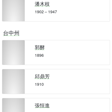
潘木枝
1902 – 1947
台中州
郭酵
1896
邱鼎芳
1910
張恒進