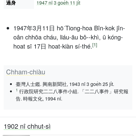
過身
1947 nî
3 goe̍h 11 ji̍t
1947年3月11日 hō͘ Tiong-hoa Bîn-kok jîn-
oân chhōa cháu, liáu-āu bô--khì, ū kóng-
[1]
hoat sī 17日 hoat-kiàn sí-thé.
Chham-chiàu
臺灣人士鑑. 興南新聞社, 1943 nî 3 goe̍h 25 ji̍t.
1
行政院研究二二八事件小組. 「二二八事件」研究報
告. 時報文化, 1994 nî.
1902 nî chhut-sì