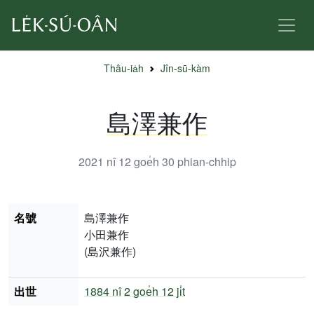
Thâu-ia̍h
Jîn-sū-kàm
島澤兼作
2021 nî 12 goe̍h 30
phian-chhip
名號
島澤兼作
小田兼作
(島沢兼作)
出世
1884 nî
2 goe̍h 12 ji̍t