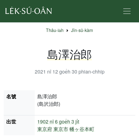
Thâu-ia̍h
Jîn-sū-kàm
島澤治郎
2021 nî 12 goe̍h 30
phian-chhip
名號
島澤治郎
(島沢治郎)
出世
1902 nî
6 goe̍h 3 ji̍t
東京府
東京市
幡ヶ谷本町