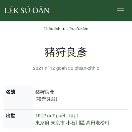
Thâu-ia̍h
Jîn-sū-kàm
猪狩良彥
2021 nî 12 goe̍h 30
phian-chhip
名號
猪狩良彥
(猪狩良彦)
出世
1912 nî
7 goe̍h 14 ji̍t
東京府
東京市
小石川區
高田老松町