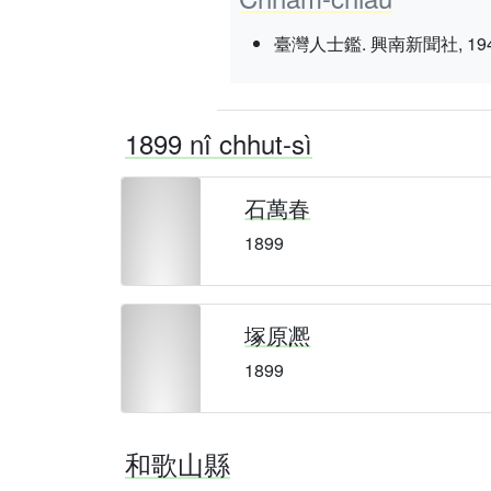
臺灣人士鑑. 興南新聞社, 1943 nî 3
1899 nî chhut-sì
石萬春
1899
塚原凞
1899
和歌山縣