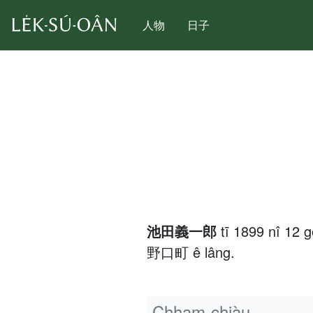
人物
日子
池田義一郎
tī 1899 nî 12 
野口町 ê lâng.
Chham-chiàu