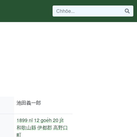
池田義一郎
1899 nî
12 goe̍h 20 ji̍t
和歌山縣
伊都郡
高野口
町