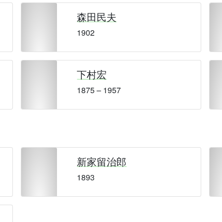
森田民夫
1902
下村宏
1875 – 1957
新家留治郎
1893