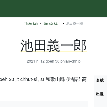
Thâu-ia̍h
Jîn-sū-kàm
池田義一郎
池田義一郎
2021 nî 12 goe̍h 30
phian-chhip
goe̍h 20 ji̍t chhut-sì, sī 和歌山縣 伊都郡 高
名號
出世