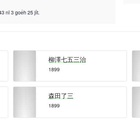
 goe̍h 25 ji̍t.
柳澤七五三治
1899
森田了三
1899