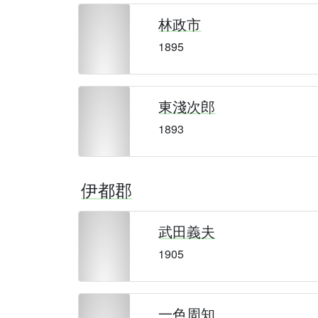
林政市
1895
東淺次郎
1893
伊都郡
武田義夫
1905
一色周知