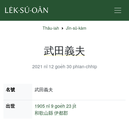
Thâu-ia̍h
Jîn-sū-kàm
武田義夫
2021 nî 12 goe̍h 30
phian-chhip
名號
武田義夫
出世
1905 nî
9 goe̍h 23 ji̍t
和歌山縣
伊都郡