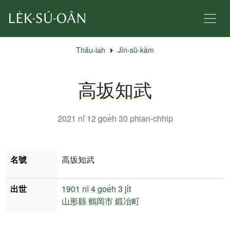
Thâu-ia̍h
Jîn-sū-kàm
高坂知武
2021 nî 12 goe̍h 30
phian-chhip
名號
高坂知武
出世
1901 nî
4 goe̍h 3 ji̍t
山形縣
鶴岡市
鍛冶町