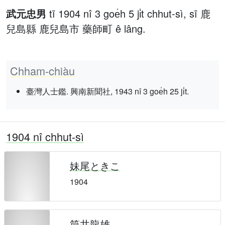
武元忠男
tī 1904 nî 3 goe̍h 5 ji̍t chhut-sì, sī 鹿
兒島縣 鹿兒島市 藥師町 ê lâng.
Chham-chiàu
臺灣人士鑑. 興南新聞社, 1943 nî 3 goe̍h 25 ji̍t.
1904 nî chhut-sì
妹尾ときこ
1904
筒井龍雄