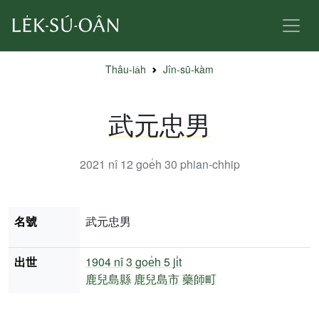
Thâu-ia̍h
Jîn-sū-kàm
武元忠男
2021 nî 12 goe̍h 30
phian-chhip
名號
武元忠男
出世
1904 nî
3 goe̍h 5 ji̍t
鹿兒島縣
鹿兒島市
藥師町