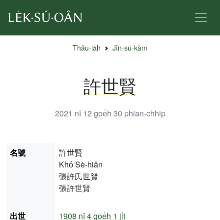
Thâu-ia̍h
Jîn-sū-kàm
許世賢
2021 nî 12 goe̍h 30
phian-chhip
名號
許世賢
Khó͘ Sè-hiân
張許氏世賢
張許世賢
出世
1908 nî
4 goe̍h 1 ji̍t