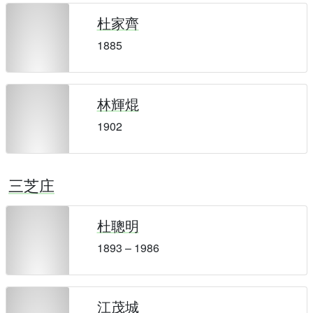
杜家齊
1885
林輝焜
1902
三芝庄
杜聰明
1893 – 1986
江茂城