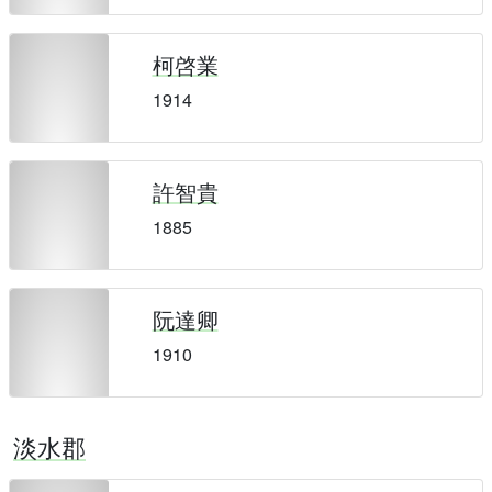
柯啓業
1914
許智貴
1885
阮達卿
1910
淡水郡