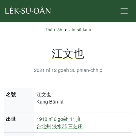
Thâu-ia̍h
Jîn-sū-kàm
江文也
2021 nî 12 goe̍h 30
phian-chhip
名號
江文也
Kang Bûn-iá
出世
1910 nî
6 goe̍h 11 ji̍t
台北州
淡水郡
三芝庄