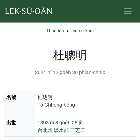
Thâu-ia̍h
Jîn-sū-kàm
杜聰明
2021 nî 12 goe̍h 30
phian-chhip
名號
杜聰明
Tō͘ Chhong-bêng
出世
1893 nî
8 goe̍h 25 ji̍t
台北州
淡水郡
三芝庄