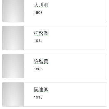
大川明
1903
柯啓業
1914
許智貴
1885
阮達卿
1910