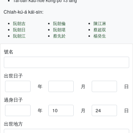
Tâi-oân Kàu-hōe Kong-pò +3 lâng
Chiah-kú-á kái-sin:
阮朝吉
阮朝倫
陳江淋
阮朝日
阮朝堪
蔡超双
阮朝江
蔡先於
楊癸生
號名
出世日子
年
月
日
過身日子
年
月
日
出世地方