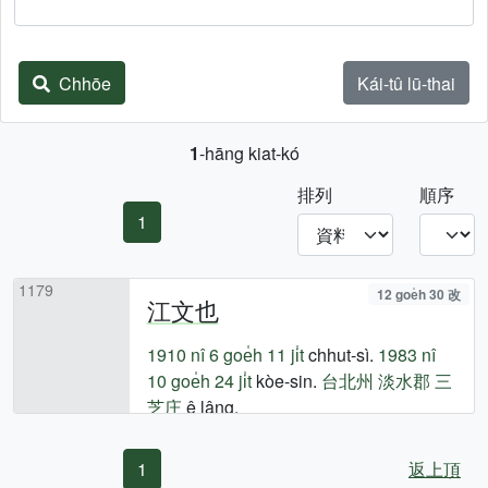
Chhōe
Kái-tû lū-thai
1
-hāng kiat-kó
排列
順序
1
1179
12 goe̍h 30 改
江文也
1910 nî
6 goe̍h 11 ji̍t
chhut-sì.
1983 nî
10 goe̍h 24 ji̍t
kòe-sin.
台北州
淡水郡
三
芝庄
ê lâng.
1
返上頂