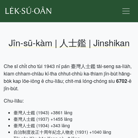
Jîn-sū-kàm | 人士鑑 | Jinshikan
Che sī chi̍t cho͘ tùi 1943 nî pán 臺灣人士鑑 tāi-seng sa-lia̍h,
kiam chham-chiàu kî-tha chhut-chhù ka-thiam jîn-bu̍t hāng-
bo̍k kap lōe-iông ê chu-liāu; chit-má lóng-chóng siu
6702
-ê
jîn-bu̍t.
Chu-liāu:
臺灣人士鑑 (1943) +3861 lâng
臺灣人士鑑 (1937) +1455 lâng
臺灣人士鑑 (1934) +343 lâng
自治制度改正十周年紀念人物史 (1931) +1040 lâng